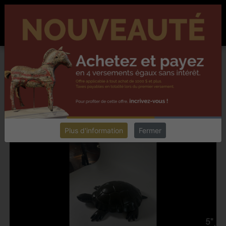
ACCUEIL
À PROPOS
NOUVELLES
CONTACT
EN
Chester collectionneur antiquités
DENIS DUSSEAULT,
LAVALTRIE
INTÉGRER UN ARTÉFACT DANS VOTRE DÉCOR
Retourner
Plus d'information
Fermer