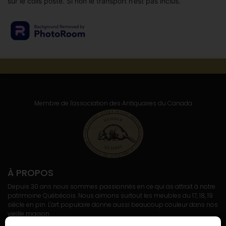
sur le colis posté. Si non le transport n’est pas inclus.
Membre de l'association
des Antiquaires du Canada
À PROPOS
Depuis 30 ans nous sommes passionnés en ce qui as attrait à notre
patrimoine Québécois. Nous aimons surtout les meubles du 17, 18, 19
siècle en pin. L'art populaire donne aussi beaucoup couleur dans nos
vieille maison.