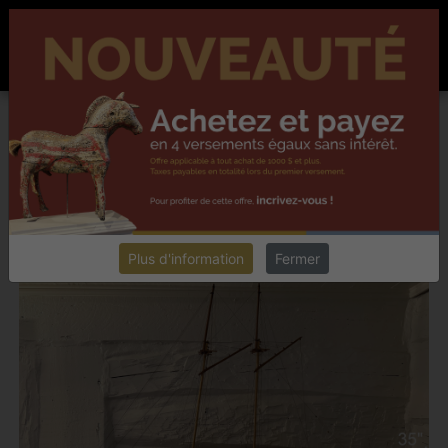
ACCUEIL
À PROPOS
NOUVELLES
CONTACT
EN
Chester collectionneur antiquités
DENIS DUSSEAULT,
LAVALTRIE
INTÉGRER UN ARTÉFACT DANS VOTRE DÉCOR
Retourner
Plus d'information
Fermer