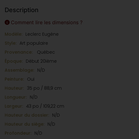
haut, elle est façonnée en bois naturel, rehaussée
Description
de blanc et de vert. Sans voilure, elle met en valeur
la finesse de la coque et l’équilibre de ses lignes.
Comment lire les dimensions ?
Les ancres originales sont toujours présentes,
Modèle:
Leclerc Eugène
soulignant son authenticité. Une pièce rare et
emblématique du patrimoine maritime canadien.
Style:
Art populaire
Provenance:
Québec
Époque:
Début 20ième
Assemblage:
N/D
Peinture:
Oui
Hauteur:
35 po / 88,9 cm
Longueur:
N/D
Largeur:
43 po / 109,22 cm
Hauteur du dossier:
N/D
Hauteur du siège:
N/D
Profondeur:
N/D