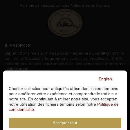
Membre de l'association
des Antiquaires du Canada
À PROPOS
Depuis 30 ans nous sommes passionnés en ce qui as attrait à notre
patrimoine Québécois. Nous aimons surtout les meubles du 17, 18, 19
siècle en pin. L'art populaire donne aussi beaucoup couleur dans nos
vieille maison.
English
Politique de confidentialité
Chester collectionneur antiquités utilise des fichiers témoins
pour améliorer votre expérience et comprendre le trafic sur
Gérer les fichiers témoins
notre site. En continuant à utiliser notre site, vous acceptez
notre utilisation des fichiers témoins selon notre
Politique de
NOUS JOINDRE
confidentialité
.
450-898-1558
Accepter tout
chestercollectionneur@gmail.com