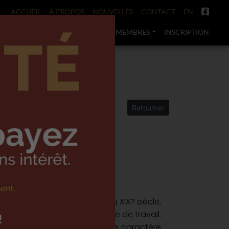
ACCUEIL
À PROPOS
NOUVELLES
CONTACT
EN
ACTS
ÉVÉNEMENTS
C.E.L.T.
MEMBRES
INSCRIPTION
E DÉCOR
Retourner
1
nées
ble québécoise du milieu du XIX? siècle,
me table de couture ou table de travail.
antourné ajoute beaucoup de caractère