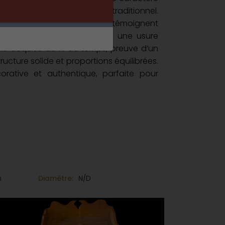
ant le mobilier domestique traditionnel.
es, d’inspiration Louis XIII, témoignent
tisanal. Le plateau présente une usure
ne acquise au fil du temps, preuve d’un
ucture solide et proportions équilibrées.
orative et authentique, parfaite pour
ancien, champêtre ou même plus
m
Diamètre:
N/D