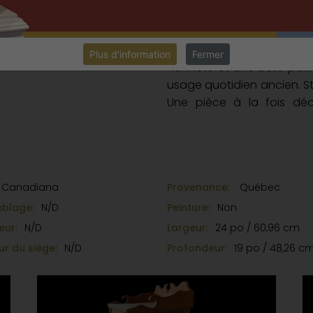
à la pièce tout en rappel
Les pattes finement tourné
d’un beau savoir-faire ar
Plus d'information
Fermer
honnête et une belle pati
usage quotidien ancien. Str
Une pièce à la fois déc
compléter un décor 
contemporain.
Canadiana
Provenance:
Québec
blage:
N/D
Peinture:
Non
eur:
N/D
Largeur:
24 po / 60,96 cm
r du siège:
N/D
Profondeur:
19 po / 48,26 c