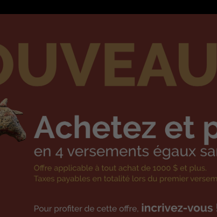
ARTÉF
DENIS DUSSEAULT, LAVALTRIE
ER UN ARTÉFACT DANS VOTR
Artéfact numéro: 233
Demander le prix
Petite table à pattes tour
Charmante petit meuble, ta
probablement utilisée com
Son élégant dosseret ch