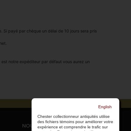
. Si payé par chèque un délai de 10 jours sera pris
net.
da est notre expéditeur par défaut vous aurez un
English
Chester collectionneur antiquités utilise
des fichiers témoins pour améliorer votre
NOUS JOINDRE
expérience et comprendre le trafic sur