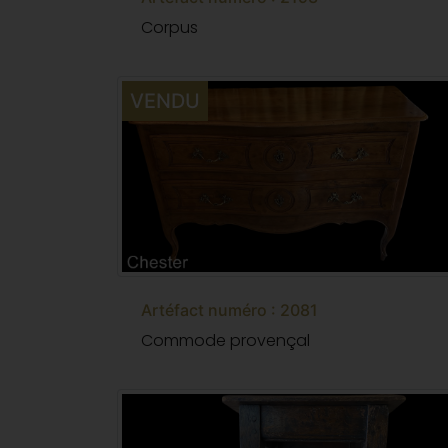
Corpus
VENDU
Artéfact numéro : 2081
Commode provençal