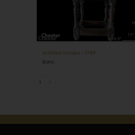
Artéfact numéro : 1799
Banc
1
2