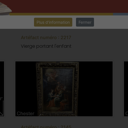
Plus d'information
Fermer
Artéfact numéro : 2217
Vierge portant l'enfant
Artéfact numéro : 2145