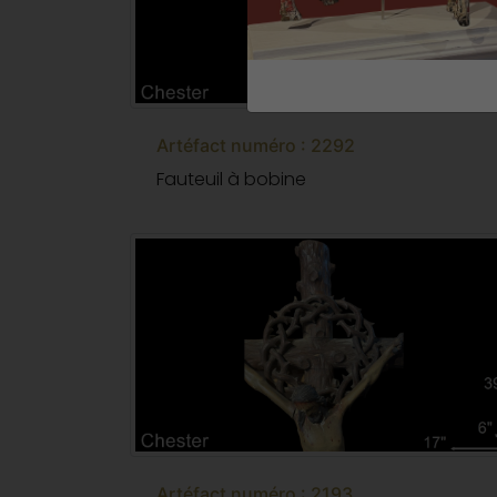
Artéfact numéro : 2292
Fauteuil à bobine
Artéfact numéro : 2193