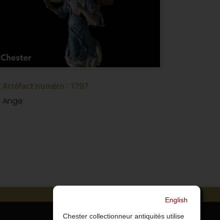
Artéfact numéro : 1797
Ange
English
Chester collectionneur antiquités utilise