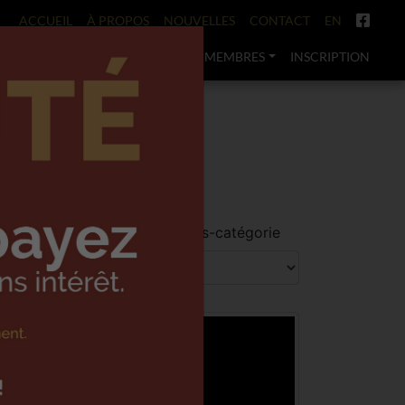
ACCUEIL
À PROPOS
NOUVELLES
CONTACT
EN
ACTS
ÉVÉNEMENTS
C.E.L.T.
MEMBRES
INSCRIPTION
E DÉCOR
Choisir une sous-catégorie
cts