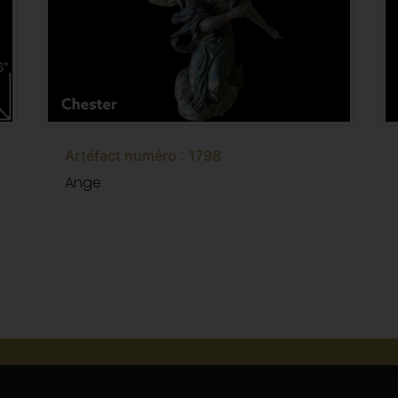
Artéfact numéro : 1798
Ange