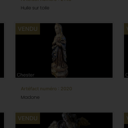
Huile sur toile
VENDU
Artéfact numéro : 2020
Madone
VENDU