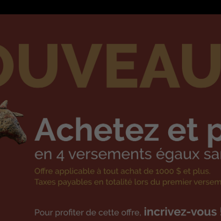
ARTÉF
DENIS DUSSEAULT, LAVALTRIE
ER UN ARTÉFACT DANS VOTR
Cacher les artefa
vendus
VENDU