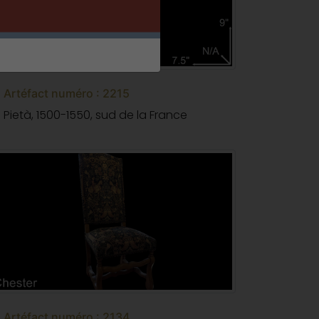
Artéfact numéro : 2215
Pietà, 1500-1550, sud de la France
Artéfact numéro : 2134