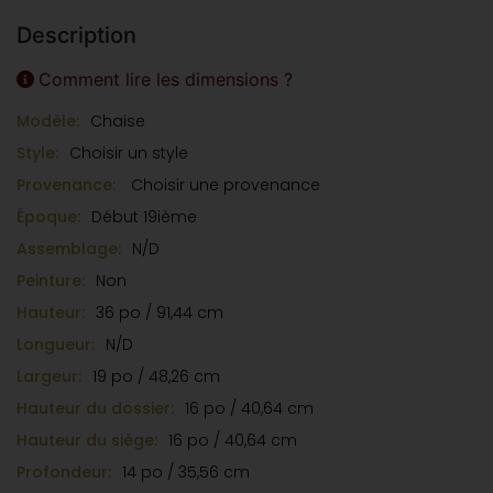
planche massive présente une usure naturelle et
Description
une magnifique oxydation acquise avec le temps.
Sobre, authentique et pleine de caractère, cette
Comment lire les dimensions ?
chaise représente parfaitement le mobilier utilitaire
Modèle:
Chaise
ancien du Québec rural.
Style:
Choisir un style
Provenance:
Choisir une provenance
Époque:
Début 19ième
Assemblage:
N/D
Peinture:
Non
Hauteur:
36 po / 91,44 cm
Longueur:
N/D
Largeur:
19 po / 48,26 cm
Hauteur du dossier:
16 po / 40,64 cm
Hauteur du siège:
16 po / 40,64 cm
Profondeur:
14 po / 35,56 cm