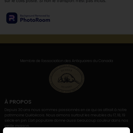
sur le colis posté. Si non le transport n’est pas inclus.
Membre de l'association
des Antiquaires du Canada
À PROPOS
Depuis 30 ans nous sommes passionnés en ce qui as attrait à notre
patrimoine Québécois. Nous aimons surtout les meubles du 17, 18, 19
siècle en pin. L'art populaire donne aussi beaucoup couleur dans nos
vieille maison.