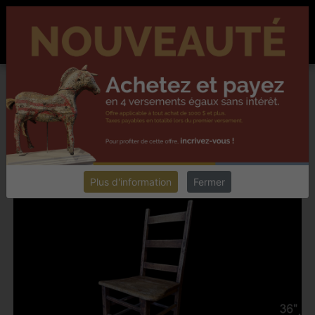
ACCUEIL
À PROPOS
NOUVELLES
CONTACT
EN
Chester collectionneur antiquités
DENIS DUSSEAULT,
LAVALTRIE
INTÉGRER UN ARTÉFACT DANS VOTRE DÉCOR
Retourner
Plus d'information
Fermer