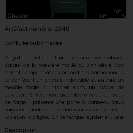
Artéfact numéro: 2340
Confiturier ou bonnetière
Magnifique petit confiturier, aussi appelé cabinet,
datant de la première moitié du XIX? siècle. Son
format compact et ses proportions harmonieuses
lui confèrent un charme indéniable et en font un
meuble facile à intégrer dans un décor de
caractère. Entièrement assemblé à l'aide de clous
de forge, il présente une porte à panneau creux
soigneusement mouluré. Son intérieur conserve ses
tablettes d'origine. On remarque également une
belle mouluration sous le dessus de l'armoire
Description
ajoutant élégance et raffinement à l'ensemble.