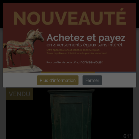
ACCUEIL
À PROPOS
NOUVELLES
CONTACT
EN
Chester collectionneur antiquités
DENIS DUSSEAULT,
LAVALTRIE
INTÉGRER UN ARTÉFACT DANS VOTRE DÉCOR
Retourner
Plus d'information
Fermer
VENDU