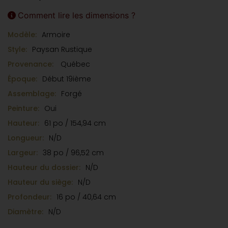
Recouvert de plusieurs couches de peinture
Comment lire les dimensions ?
accumulées, ce meuble conserve néanmoins une
Modèle:
Armoire
superbe teinte verte qui lui procure beaucoup de
personnalité. Authentique et plein de caractère, ce
Style:
Paysan Rustique
confiturier représente un bel exemple du mobilier
Provenance:
Québec
québécois ancien du XIX? siècle
Époque:
Début 19ième
Assemblage:
Forgé
Peinture:
Oui
Hauteur:
61 po / 154,94 cm
Longueur:
N/D
Largeur:
38 po / 96,52 cm
Hauteur du dossier:
N/D
Hauteur du siège:
N/D
Profondeur:
16 po / 40,64 cm
Diamètre:
N/D